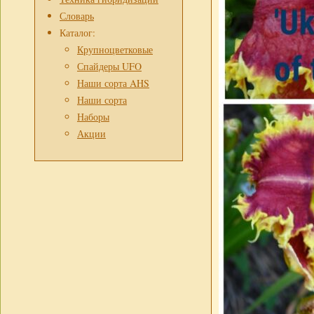
Словарь
Каталог:
Крупноцветковые
Спайдеры UFO
Наши сорта AHS
Наши сорта
Наборы
Акции