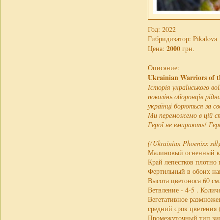
Год: 2022
Гибридизатор: Pikalova
2000
Цена:
грн.
Описание:
Ukrainian Warriors of 
Історія українського во
поколінь оборонців рідн
українці борються за с
Ми переможемо в цій стр
Герої не вмирають! Гер
((Ukrainian Phoenixx sdlg
Малиновый огненный кр
Край лепестков плотно
Фертильный в обоих нап
Высота цветоноса 60 см
Ветвление - 4-5 . Колич
Вегетативное размножен
средний срок цветения (
Промежуточный тип зим