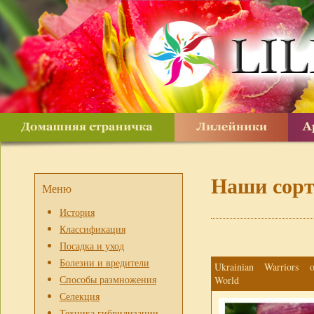
Наши сор
Меню
История
Классификация
Посадка и уход
Болезни и вредители
Ukrainian Warriors 
Способы размножения
World
Селекция
Техника гибридизации