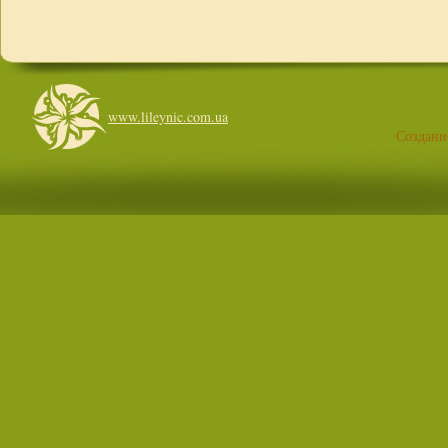
www.lileynic.com.ua
Создани