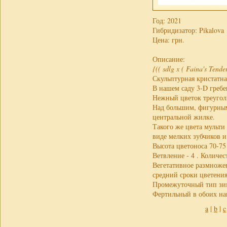
Год: 2021
Гибридизатор: Pikalova
Цена:
грн.
Описание:
{(( sdlg x ( Faina's Tende
Скульптурная кристатна
В нашем саду 3-D гребе
Нежный цветок треугол
Над большим, фигурным
центральной жилке.
Такого же цвета мульт
виде мелких зубчиков и
Высота цветоноса 70-75 
Ветвление - 4 . Количес
Вегетативное размножен
средний сроки цветения
Промежуточный тип зим
Фертильный в обоих нап
a
|
b
|
c