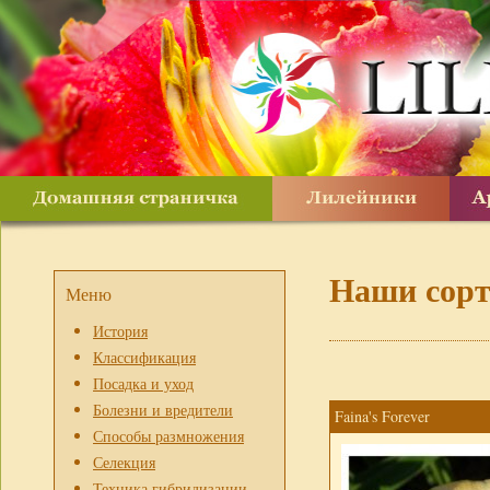
Наши сор
Меню
История
Классификация
Посадка и уход
Болезни и вредители
Faina's Forever
Способы размножения
Селекция
Техника гибридизации