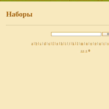
Наборы
a
|
b
|
c
|
d
|
e
|
f
|
g
|
h
|
i
|
j
|
k
|
l
|
m
|
n
|
o
|
p
|
q
|
r
|
s
0
<<
<