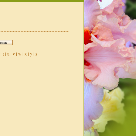
|
t
|
u
|
v
|
w
|
x
|
y
|
z