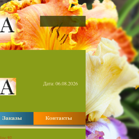
42
line
Дата: 06.08.2026
92
line