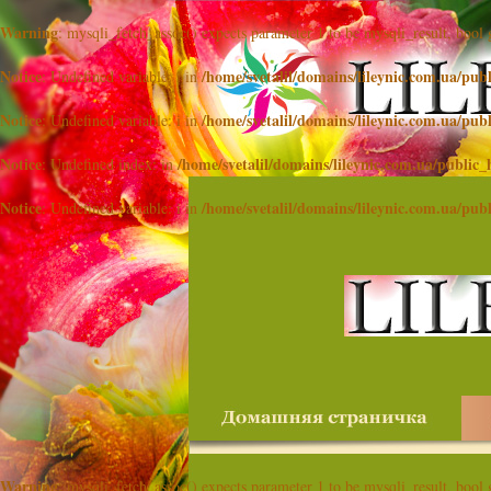
Warning
: mysqli_fetch_assoc() expects parameter 1 to be mysqli_result, bool
Notice
/home/svetalil/domains/lileynic.com.ua/pub
: Undefined variable: i in
Notice
/home/svetalil/domains/lileynic.com.ua/pub
: Undefined variable: i in
Notice
/home/svetalil/domains/lileynic.com.ua/public_
: Undefined index: in
Notice
/home/svetalil/domains/lileynic.com.ua/pub
: Undefined variable: i in
Warning
: mysqli_fetch_assoc() expects parameter 1 to be mysqli_result, bool