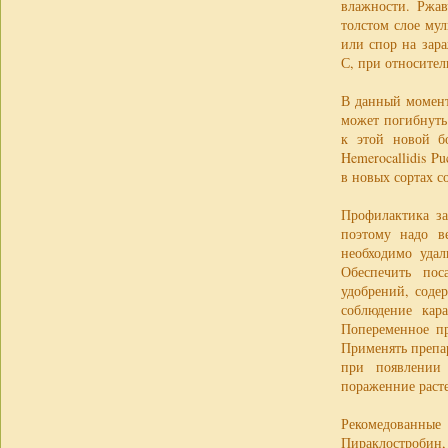
влажности. Ржав
толстом слое му
или спор на зар
С, при относител
В данный момент
может погибнуть.
к этой новой б
Hemerocallidis Pu
в новых сортах с
Профилактика за
поэтому надо в
необходимо удал
Обеспечить пос
удобрений, соде
соблюдение кар
Попеременное п
Применять препар
при появлении
пораженние расте
Рекомедованные
Пираклостробин, 