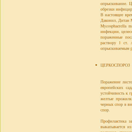
опрыскивание. Ц
обрезки инфицир
В настоящее вре
Даконил, Дитан М
Mycosphaerella 
инфекции, целес
пораженные пос
раствору 1 ст.
опрыскиваемым р
ЦЕРКОСПОРОЗ
Поражение листо
европейских са
устойчивость к 
желтые прожилки
черных спор в ви
спор.
Профилактика з
выкапывается из