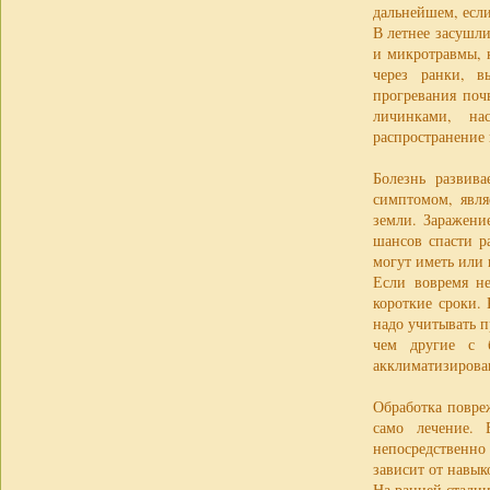
дальнейшем, если
В летнее засушл
и микротравмы, 
через ранки, в
прогревания поч
личинками, на
распространение
Болезнь развив
симптомом, явля
земли. Заражени
шансов спасти р
могут иметь или 
Если вовремя не
короткие сроки.
надо учитывать 
чем другие с 
акклиматизирова
Обработка повреж
само лечение. 
непосредственно
зависит от навык
На ранней стади