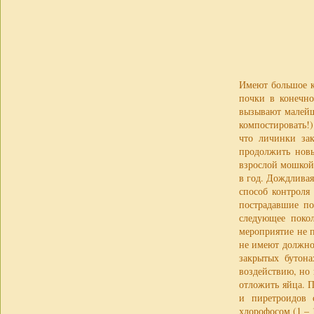
Имеют большое к
почки в конечно
вызывают малейш
компостировать!)
что личинки зак
продолжить новы
взрослой мошкой 
в год. Дождливая
способ контроля
пострадавшие по
следующее поко
мероприятие не 
не имеют должног
закрытых бутона
воздействию, но 
отложить яйца. 
и пиретроидов с
хлорофосом (1 – 1