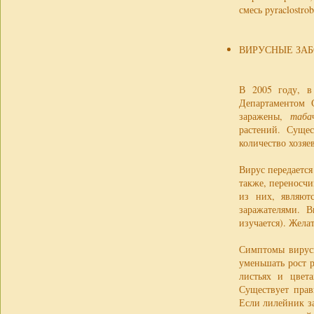
смесь pyraclostr
ВИРУСНЫЕ ЗА
В 2005 году, в
Департаментом 
заражены,
таба
растений. Суще
количество хозя
Вирус передается
также, переносчи
из них, являют
заражателями. В
изучается). Жела
Симптомы вирусн
уменьшать рост 
листьях и цвета
Существует прав
Если лилейник з