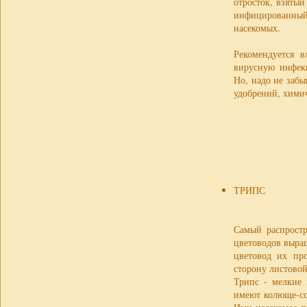
отросток, взятый
инфицированный
насекомых.
Рекомендуется 
вирусную инфек
Но, надо не забы
удобрений, хими
ТРИПС
Самый распростр
цветоводов выра
цветовод их пр
сторону листово
Трипс - мелкие 
имеют колюще-со