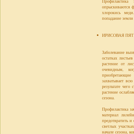
Профилактика 
опрыскиваются 
хлорокись меди
попадание земли
ИРИСОВАЯ ПЯТ
Заболевание выз
остатках листье
растение от лис
очевидным, ко
приобретающие 
захватывает всю
результате чего
растение ослабля
сезона.
Профилактика за
материал лилей
предотвратить и
светлых участка
начале сезона, к