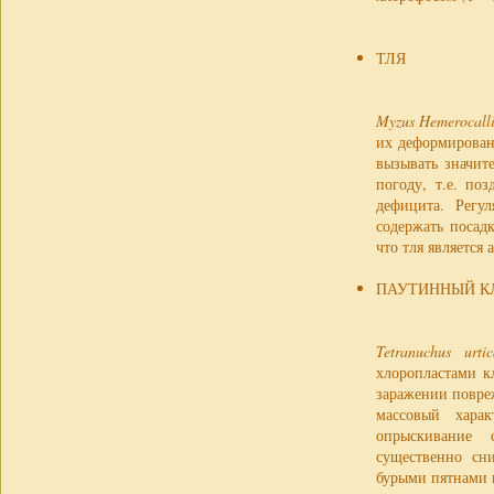
ТЛЯ
Myzus Hemerocall
их деформирован
вызывать значит
погоду, т.е. по
дефицита. Регу
содержать посад
что тля является
ПАУТИННЫЙ К
Tetranuchus urtic
хлоропластами к
заражении повре
массовый хара
опрыскивание 
существенно сни
бурыми пятнами 