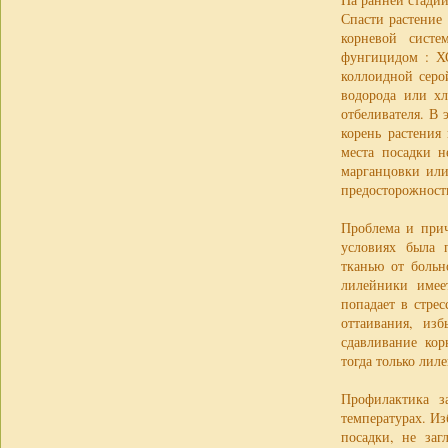
Спасти растение
корневой систе
фунгицидом : Х
коллоидной серо
водорода или хл
отбеливателя. В 
корень растения
места посадки н
марганцовки или
предосторожности
Проблема и прич
условиях была 
тканью от больн
лилейники имее
попадает в стре
оттаивания, из
сдавливание кор
тогда только лил
Профилактика з
температурах. И
посадки, не за