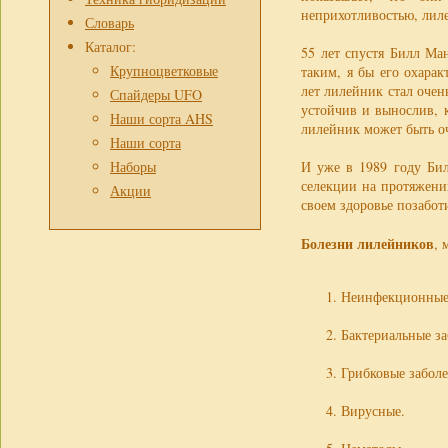
неприхотливостью, лил
Словарь
Каталог:
55 лет спустя Билл Ма
Крупноцветковые
таким, я бы его охара
лет лилейник стал очен
Спайдеры UFO
устойчив и вынослив, 
Наши сорта AHS
лилейник может быть о
Наши сорта
И уже в 1989 году Бил
Наборы
селекции на протяжени
Акции
своем здоровье позабот
Болезни лилейников
, 
Неинфекционные 
Бактериальные за
Грибковые заболе
Вирусные.