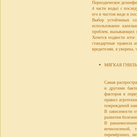
Периодическое дезинфиц
4 части воды) с после
его в чистом виде и п
Выбор устойчивых сор
использование капель
проблем, вызывающих з
Хочется подвести итог
стандартные правила а
вредителям, я уверена,
МЯГКАЯ ГНИЛ
Самая распростр
и другими бакт
факторов в перв
правил агротехни
повреждений нан
В зависимости о
развития болезни
В ранневесенне
вечнозеленой,
перемёрзших, не