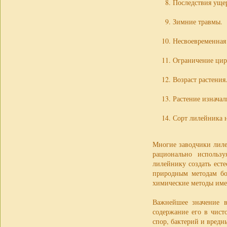
Последствия ущер
Зимние травмы.
Несвоевременная 
Ограничение цирк
Возраст растения
Растение изнача
Сорт лилейника н
Многие заводчики лиле
рационально использ
лилейнику создать есте
природным методам бор
химические методы имею
Важнейшее значение в
содержание его в чист
спор, бактерий и вредн