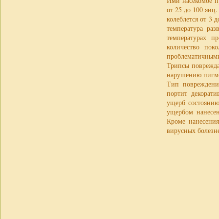
Ими насекомое п
от 25 до 100 яиц
колеблется от 3 
температура раз
температурах п
количество пок
проблематичными
Трипсы поврежда
нарушению пигме
Тип повреждения
портит декорати
ущерб состоянию
ущербом нанесен
Кроме нанесения
вирусных болезн