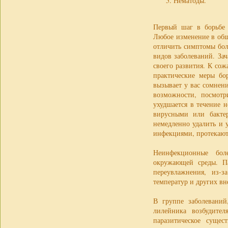
Нематоды.
Первый шаг в борьбе 
Любое изменение в общ
отличить симптомы бол
видов заболеваний. Зач
своего развития. К сож
практические меры бо
вызывает у вас сомнен
возможности, посмотр
ухудшается в течение н
вирусными или бактер
немедленно удалить и 
инфекциями, протекают
Неинфекционные бол
окружающей среды. Па
переувлажнения, из-
температур и других в
В группе заболеваний
лилейника возбудите
паразитическое суще