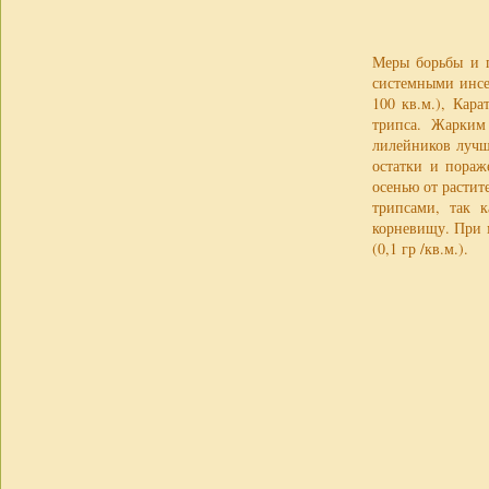
Меры борьбы и п
системными инсек
100 кв.м.), Кар
трипса. Жарким
лилейников лучше
остатки и пораж
осенью от расти
трипсами, так 
корневищу. При 
(0,1 гр /кв.м.).