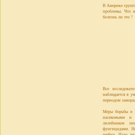
В Америке группо
проблемы. Что н
болезнь ли это ?
Все исследоват
наблюдается в у
периодом замора
Меры борьбы и п
насекомыми и 
лилейников зи
фунгицидами. Н
шейки. Надо не