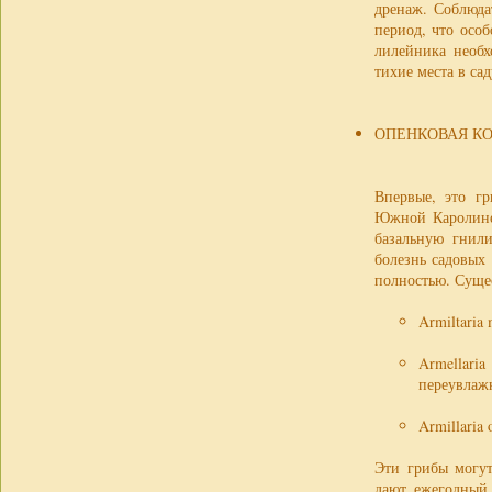
дренаж. Соблюда
период, что осо
лилейника необх
тихие места в са
ОПЕНКОВАЯ КО
Впервые, это г
Южной Каролине
базальную гнили
болезнь садовых
полностью. Суще
Armiltaria
Armellar
переувлаж
Armillaria
Эти грибы могут
дают ежегодный 