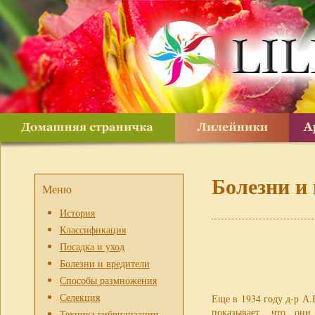
Болезни и
Меню
История
Классификация
Посадка и уход
Болезни и вредители
Способы размножения
Селекция
Еще в 1934 году д-р А.
показывает, что он
Техника гибридизации