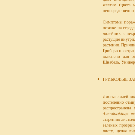
желтые (цвета 
непосредственно 
Симптомы пораже
похоже на страд
лилейника с нек
растущие внутри
растения. Причино
Гриб распростра
выяснено для э
Шнабель, Универ
ГРИБКОВЫЕ З
Листья лилейни
постепенно отмир
распространена
Auerobasidium ma
старению листье
зеленых прозрач
листу, делая в