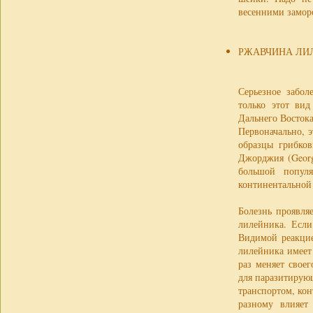
весенними замор
РЖАВЧИНА ЛИ
Серьезное забо
только этот ви
Дальнего Востока
Первоначально, э
образцы грибков
Джорджия (Georg
большой популя
континентальной
Болезнь проявля
лилейника. Если
Видимой реакцие
лилейника имеет
раз меняет свое
для паразитирующ
транспортом, кон
разному влияет