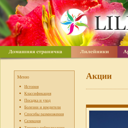
Акции
Меню
История
Классификация
Посадка и уход
Болезни и вредители
Способы размножения
Селекция
Техника гибридизации