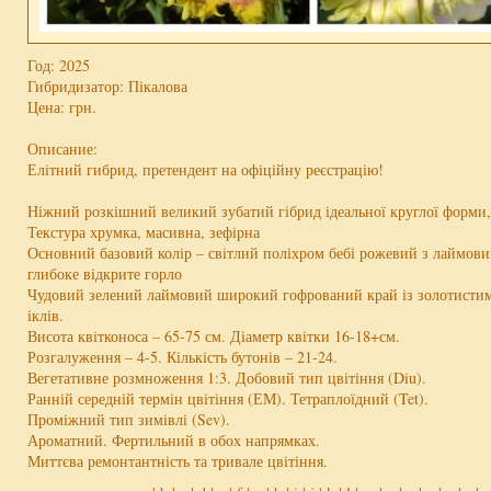
Год: 2025
Гибридизатор: Пікалова
Цена:
грн.
Описание:
Елітний гибрид, претендент на офіційну реєстрацію!
Ніжний розкішний великий зубатий гібрид ідеальної круглої форми,
Текстура хрумка, масивна, зефірна
Основний базовий колір – світлий поліхром бебі рожевий з лаймови
глибоке відкрите горло
Чудовий зелений лаймовий широкий гофрований край із золотистим
іклів.
Висота квітконоса – 65-75 см. Діаметр квітки 16-18+см.
Розгалуження – 4-5. Кількість бутонів – 21-24.
Вегетативне розмноження 1:3. Добовий тип цвітіння (Diu).
Ранній середній термін цвітіння (ЕМ). Тетраплоїдний (Tet).
Проміжний тип зимівлі (Sev).
Ароматний. Фертильний в обох напрямках.
Миттєва ремонтантність та тривале цвітіння.