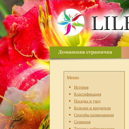
Меню
История
Классификация
Посадка и уход
Болезни и вредители
Способы размножения
Селекция
Техника гибридизации