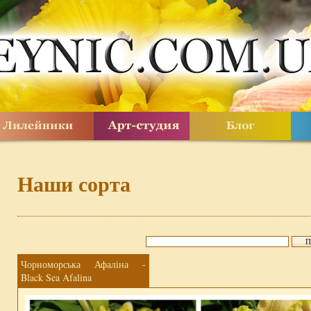
Наши сорта
Чорноморська Афаліна -
Black Sea Afalina