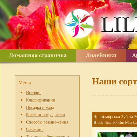
Наши сорт
Меню
История
Классификация
Посадка и уход
Болезни и вредители
Чорноморська Зубата М
Способы размножения
Black Sea Toothe Mavka
Селекция
Техника гибридизации