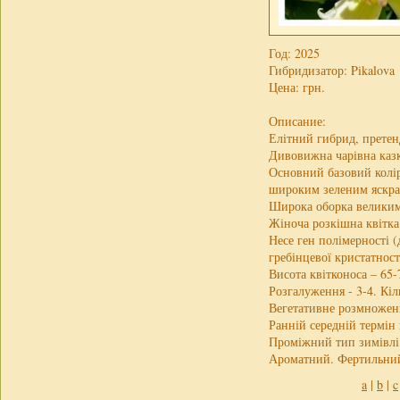
Год: 2025
Гибридизатор: Pikalova
Цена:
грн.
Описание:
Елітний гибрид, претен
Дивовижна чарівна казк
Основний базовий колір
широким зеленим яскра
Широка оборка великими
Жіноча розкішна квітка
Несе ген полімерності (
гребінцевої кристатност
Висота квітконоса – 65-
Розгалуження - 3-4. Кіль
Вегетативне розмноженн
Ранній середній термін 
Проміжний тип зимівлі 
Ароматний. Фертильний
a
|
b
|
c