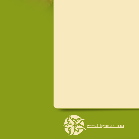
www.lileynic.com.ua