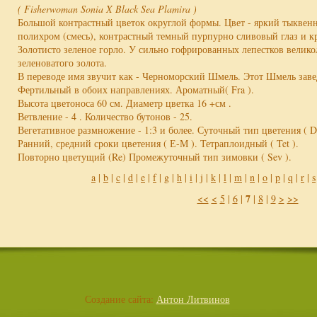
( Fisherwoman Sonia X Black Sea Plamira )
Большой контрастный цветок округлой формы. Цвет - яркий тыквен
полихром (смесь), контрастный темный пурпурно сливовый глаз и кр
Золотисто зеленое горло. У сильно гофрированных лепестков велико
зеленоватого золота.
В переводе имя звучит как - Черноморский Шмель. Этот Шмель заве
Фертильный в обоих направлениях. Ароматный( Fra ).
Высота цветоноса 60 см. Диаметр цветка 16 +см .
Ветвление - 4 . Количество бутонов - 25.
Вегетативное размножение - 1:3 и более. Суточный тип цветения ( D
Ранний, средний сроки цветения ( Е-М ). Тетраплоидный ( Tet ).
Повторно цветущий (Re) Промежуточный тип зимовки ( Sev ).
a
|
b
|
c
|
d
|
e
|
f
|
g
|
h
|
i
|
j
|
k
|
l
|
m
|
n
|
o
|
p
|
q
|
r
|
s
7
<<
<
5
|
6
|
|
8
|
9
>
>>
Создание сайта:
Антон Литвинов