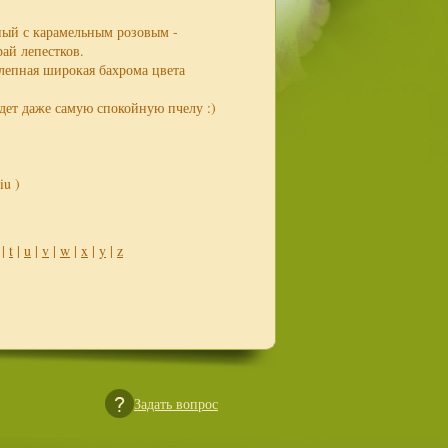
ный с карамельным розовым -
ай лепестков.
лепная широкая бахрома цвета
дет даже самую спокойную пчелу :)
iu )
|
t
|
u
|
v
|
w
|
x
|
y
|
z
Задать вопрос