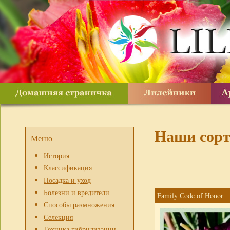
Наши сор
Меню
История
Классификация
Посадка и уход
Болезни и вредители
Family Code of Honor
Способы размножения
Селекция
Техника гибридизации