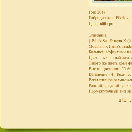
Год: 2017
Гибридизатор: Pikalova
600
Цена:
грн.
Описание:
{ Black Sea Dragon X (((
Mountain x Faina's Tende
Большой эффектный цве
Цвет - тыквенный желт
Такого же цвета край 
Высота цветоноса 55-60 
Ветвление - 4 . Количес
Вегетативное размножен
Ранний, средний сроки 
Промежуточный тип зим
a
|
b
|
c