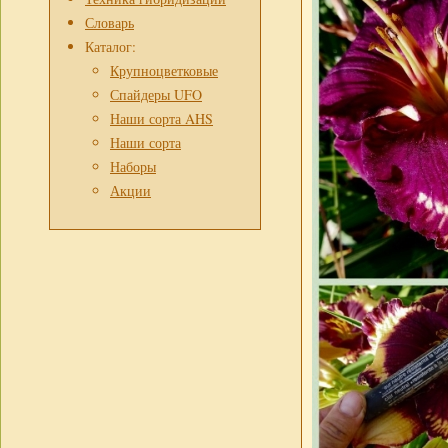
Словарь
Каталог:
Крупноцветковые
Спайдеры UFO
Наши сорта AHS
Наши сорта
Наборы
Акции