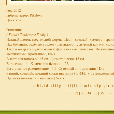
Год: 2012
Гибридизатор: Pikalova
Цена:
грн.
Описание:
( Faina's Tenderness X sdlg )
Нежный цветок треугольной формы. Цвет - светлый, кремово-перси
Над большим, зелёным горлом - лавандово-пурпурный контур глазн
Такого же цвета мульти -край гофрированных лепестков. По внешн
Фертильный. Ароматный( Fra ).
Высота цветоноса 60-65 см. Диаметр цветка 15 см .
Ветвление - 4 . Количество бутонов - 22.
Вегетативное размножение - 1:3. Суточный тип цветения ( Diu ).
Ранний, средний, поздний сроки цветения ( Е-М-L ). Тетраплоидный 
Промежуточный тип зимовки ( Sev ).
a
|
b
|
c
|
d
|
e
|
f
|
g
|
h
|
i
|
j
|
k
|
l
|
m
|
n
|
o
|
p
|
q
|
r
|
s
34
<<
<
32
|
33
|
|
35
|
36
>
>>