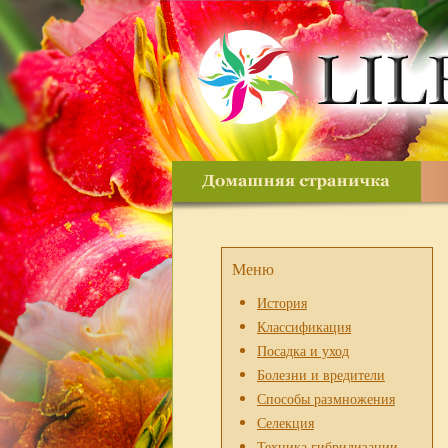
Меню
История
Классификация
Посадка и уход
Болезни и вредители
Способы размножения
Селекция
Техника гибридизации