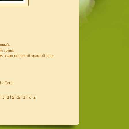
ковый.
ой зоны.
ему краю широкий золотой рюш.
( Tet ).
|
t
|
u
|
v
|
w
|
x
|
y
|
z