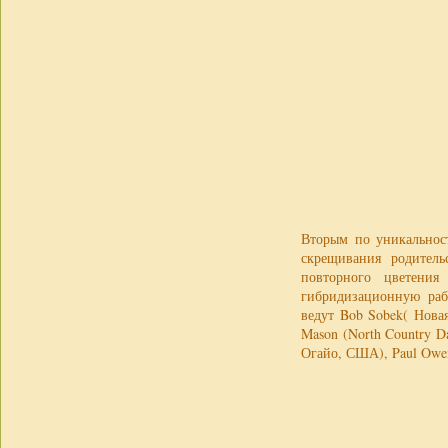
Вторым по уникальност
скрещивания родительс
повторного цветения
гибридизационную раб
ведут Bob Sobek( Нова
Mason (North Country Da
Огайо, США), Paul Owen 