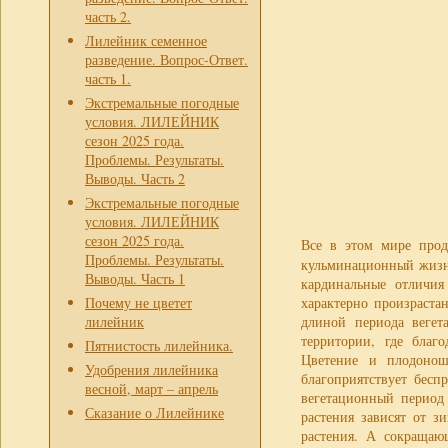
часть 2.
Лилейник семенное
разведение. Вопрос-Ответ.
часть 1.
Экстремальные погодные
условия. ЛИЛЕЙНИК
сезон 2025 года.
Проблемы. Результаты.
Выводы. Часть 2
Экстремальные погодные
условия. ЛИЛЕЙНИК
сезон 2025 года.
Все в этом мире про
Проблемы. Результаты.
кульминационный жизн
Выводы. Часть 1
кардинальные отличия
Почему не цветет
характерно произраста
лилейник
длиной периода вегета
территории, где благ
Пятнистость лилейника.
Цветение и плодонош
Удобрения лилейника
благоприятствует бесп
весной, март – апрель
вегетационный период
Сказание о Лилейнике
растения зависят от з
растения. А сокращаю