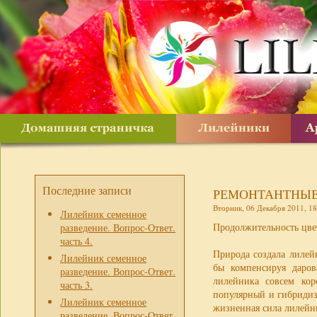
Последние записи
РЕМОНТАНТНЫЕ
Вторник, 06 Декабря 2011, 18
Лилейник семенное
Продолжительность цвет
разведение. Вопрос-Ответ.
часть 4.
Природа создала лилей
Лилейник семенное
бы компенсируя даро
разведение. Вопрос-Ответ.
лилейника совсем кор
часть 3.
популярный и гибридиз
Лилейник семенное
жизненная сила лилейни
разведение. Вопрос-Ответ.