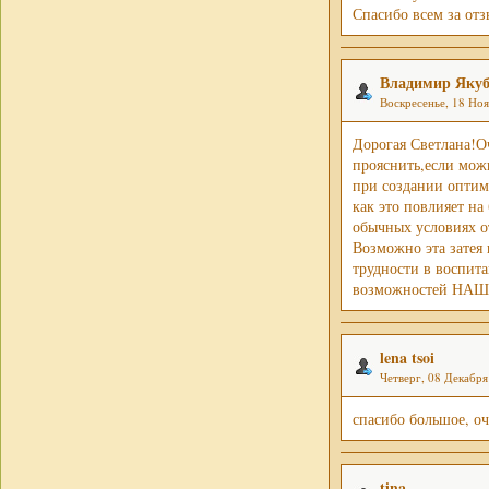
Спасибо всем за от
Владимир Яку
Воскресенье, 18 Ноя
Дорогая Светлана!О
прояснить,если мож
при создании оптим
как это повлияет на
обычных условиях о
Возможно эта затея 
трудности в воспит
возможностей Н
lena tsoi
Четверг, 08 Декабря
спасибо большое, оч
tina