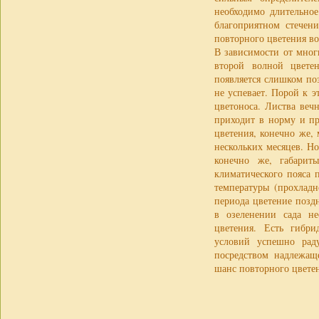
необходимо длительное
благоприятном стечен
повторного цветения во
В зависимости от мног
второй волной цветен
появляется слишком по
не успевает. Порой к 
цветоноса. Листва веч
приходит в норму и пр
цветения, конечно же,
нескольких месяцев. Н
конечно же, габарит
климатического пояса 
температуры (прохладн
периода цветение позд
в озеленении сада не
цветения. Есть гибри
условий успешно рад
посредством надлежащ
шанс повторного цвете