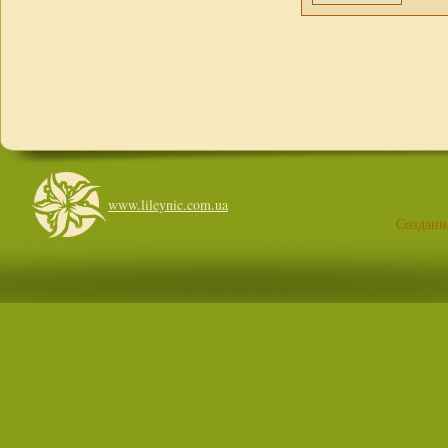
www.lileynic.com.ua
Создани