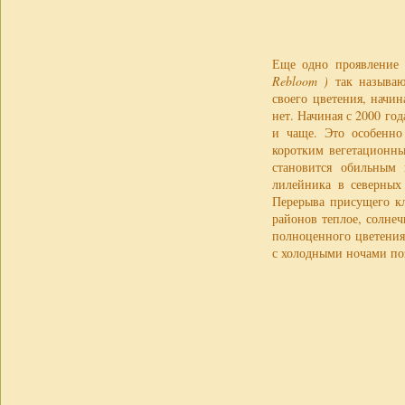
Еще одно проявление 
Rebloom )
так называю
своего цветения, начи
нет. Начиная с 2000 го
и чаще. Это особенно
коротким вегетационны
становится обильным
лилейника в северных 
Перерыва присущего кл
районов теплое, солне
полноценного цветения
с холодными ночами поз