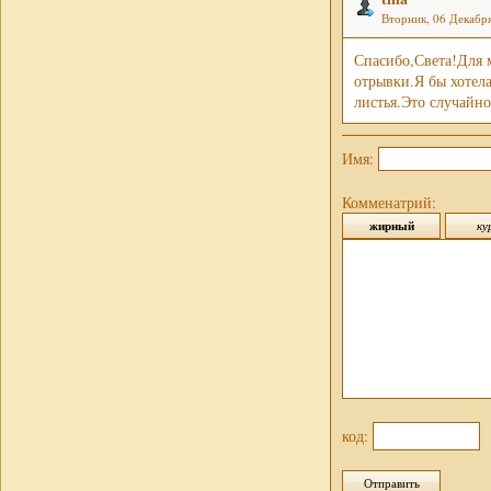
Вторник, 06 Декабря
Спасибо,Света!Для м
отрывки.Я бы хотел
листья.Это случайно
Имя:
Комменатрий:
код: