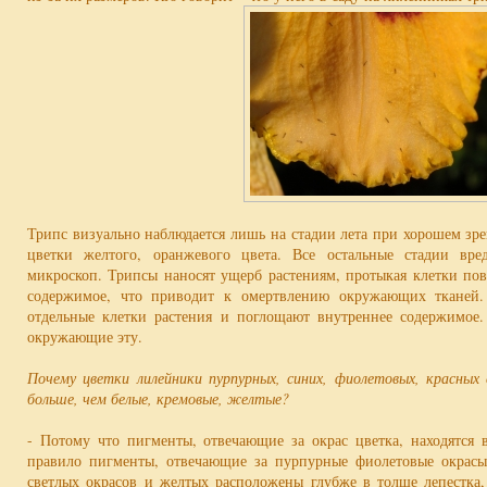
Трипс визуально наблюдается лишь на стадии лета при хорошем зр
цветки желтого, оранжевого цвета. Все остальные стадии вр
микроскоп. Трипсы наносят ущерб растениям, протыкая клетки по
содержимое, что приводит к омертвлению окружающих тканей
отдельные клетки растения и поглощают внутреннее содержимое. 
окружающие эту.
Почему цветки лилейники пурпурных, синих, фиолетовых, красн
больше, чем белые, кремовые, желтые?
- Потому что пигменты, отвечающие за окрас цветка, находятся 
правило пигменты, отвечающие за пурпурные фиолетовые окрас
светлых окрасов и желтых расположены глубже в толще лепестка,