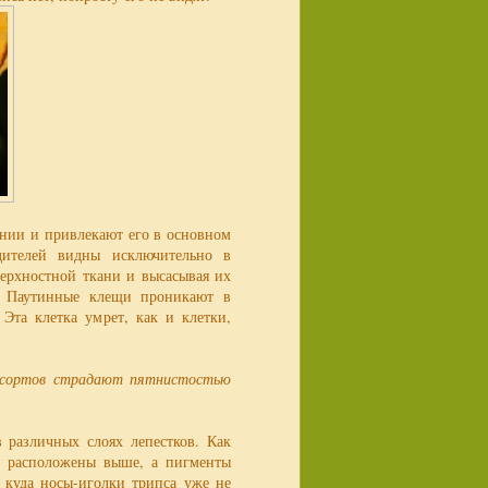
ении и привлекают его в основном
едителей видны исключительно в
верхностной ткани и высасывая их
. Паутинные клещи проникают в
Эта клетка умрет, как и клетки,
ых сортов страдают пятнистостью
в различных слоях лепестков. Как
ы расположены выше, а пигменты
 куда носы-иголки трипса уже не