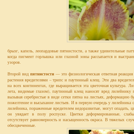
брызг, капель, леопардовые пятнистости, а также удивительные па
когда пигмент горлышка или глазной зоны рассыпается и выстраи
узоров.
пятнистости
Второй вид
— это физиологическая ответная реакция 
растения вредителями – трипс и паутинный клещ. Эти два вредите
на всех континентах, где выращивается эта цветочная культура. Л
лета, видимые глазом), паутинный клещ наносят вред лилейнику 
вызывая серебристые в виде сетки пятна на листьях, деформацию б
пожелтение и высыхание листьев. И в первую очередь у лилейника с
лилейника, пораженные вредителем недоразвитые, могут опадать, цв
он увядает в полу роспуске. Цветки деформированные, слабы
отсутствует равномерность и насыщенность окраса. В тяжелых слу
обесцвеченные.