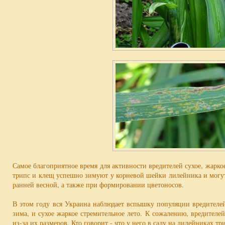
Самое благоприятное время для активности вредителей сухое, жаркое
трипс и клещ успешно зимуют у корневой шейки лилейника и могут
ранней весной, а также при формировании цветоносов.
В этом году вся Украина наблюдает вспышку популяции вредителей
зима, и сухое жаркое стремительное лето. К сожалению, вредителе
из-за их размеров. Кто говорит - что у него в саду на лилейниках тр