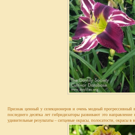
Признак ценный у селекционеров и очень модный прогрессивный в
последнего десятка лет гибридизаторы развивают это направление
удивительные результаты – ситцевые окрасы, полосатости, окрасы в 