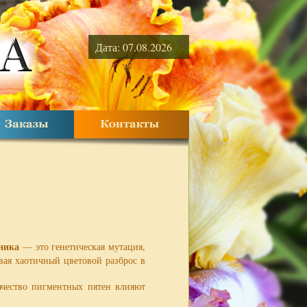
Дата: 07.08.2026
ника
— это генетическая мутация,
вая хаотичный цветовой разброс в
ачество пигментных пятен влияют