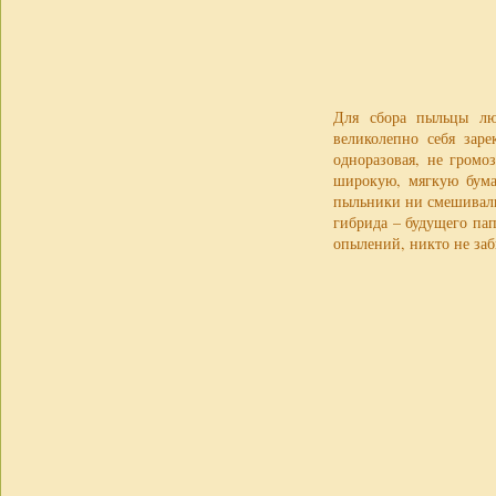
Для сбора пыльцы лю
великолепно себя заре
одноразовая, не громо
широкую, мягкую бумаж
пыльники ни смешивали
гибрида – будущего па
опылений, никто не заб