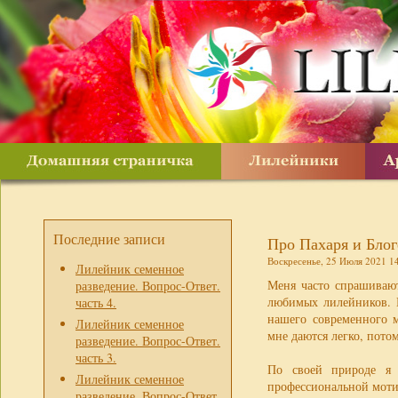
Последние записи
Про Пахаря и Блог
Воскресенье, 25 Июля 2021 1
Лилейник семенное
Меня часто спрашивают
разведение. Вопрос-Ответ.
любимых лилейников. Н
часть 4.
нашего современного м
Лилейник семенное
мне даются легко, пото
разведение. Вопрос-Ответ.
часть 3.
По своей природе я 
Лилейник семенное
профессиональной мотив
разведение. Вопрос-Ответ.