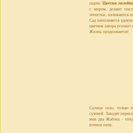
Цветки лилейн
садом.
с миром, делают пос
лепестки, наливаются п
Сад наполняется удовл
цветков завтра усохнет
Жизнь продолжается!
Солнце село, только 
суховей. Заводят перек
мои два Жабэна - оте
ночное пати.