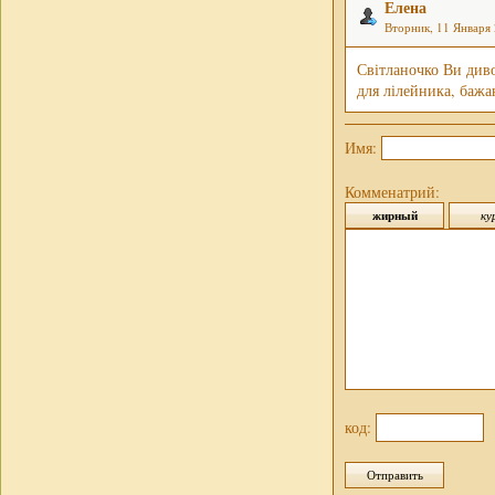
Елена
Вторник, 11 Января 
Світланочко Ви диво
для лілейника, бажа
Имя:
Комменатрий:
код: