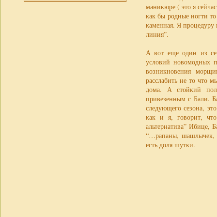
маникюре ( это я сейча
как бы родные ногти то
каменная. Я процедуру
линия”.
А вот еще один из се
условий новомодных п
возникновения морщин
расслабить не то что м
дома. А стойкий пол
привезенным с Бали. Б
следующего сезона, эт
как и я, говорит, чт
альтернатива” Ибице, Б
“…рапаны, шашлычек, к
есть доля шутки.