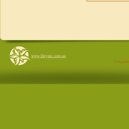
www.lileynic.com.ua
Создани