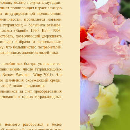
словиях можно получить мутации,
венная полиплоидия играет важную
тат индуцированной полиплоидии
менчивости, проявляется новыми
 тетраплоид – большего размера,
гаммы (Stamile 1990, Kehr 1996,
й стебель, позволяющий удерживать
кционеры выбрали и использовали
у, что большинство потребителей
раплоидных аналогов лилейника.
х лилейников быстро уменьшается,
граниченном числе тетраплоидных
Barnes, Westman, Wing 2001). Эта
ные изменения окружающей среды.
и лилейников – ржавчины.
лейников за счет преобразования
льзования в новых тетраплоидных
и немного разобраться в более
дый отдельный вид животных или