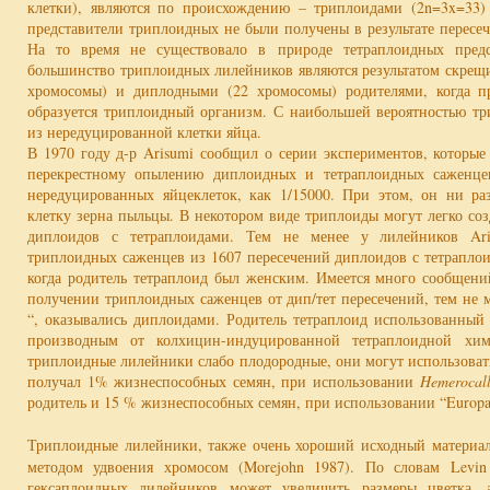
клетки), являются по происхождению – триплоидами (2n=3x=33) (
представители триплоидных не были получены в результате пересе
На то время не существовало в природе тетраплоидных предст
большинство триплоидных лилейников являются результатом скрещ
хромосомы) и диплодными (22 хромосомы) родителями, когда п
образуется триплоидный организм. С наибольшей вероятностью 
из нередуцированной клетки яйца.
В 1970 году д-р Arisumi сообщил о серии экспериментов, которые
перекрестному опылению диплоидных и тетраплоидных саженце
нередуцированных яйцеклеток, как 1/15000. При этом, он ни р
клетку зерна пыльцы. В некотором виде триплоиды могут легко соз
диплоидов с тетраплоидами. Тем не менее у лилейников Ari
триплоидных саженцев из 1607 пересечений диплоидов с тетраплоид
когда родитель тетраплоид был женским. Имеется много сообщени
получении триплоидных саженцев от дип/тет пересечений, тем не м
“, оказывались диплоидами. Родитель тетраплоид использованный
производным от колхицин-индуцированной тетраплоидной химе
триплоидные лилейники слабо плодородные, они могут использоватьс
получал 1% жизнеспособных семян, при использовании
Hemerocall
родитель и 15 % жизнеспособных семян, при использовании “Europa 
Триплоидные лилейники, также очень хороший исходный материал
методом удвоения хромосом (Morejohn 1987). По словам Levin 
гексаплоидных лилейников может увеличить размеры цветка, 