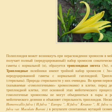
Полиплоидия может возникнуть при нерасхождении хромосом в мейо
получает полный (нередуцированный) набор хромосом соматическо
триплоидная зигота
гаметы с нормальной (n), образуется
(3n), 
Триплоидные
лилейники имеют тройной набор хромосом ( 3n=
нередуцированной гаметы с нормальной гаплоидной. Трипл
(стерильны). Природа стерильности у них очевидна. Во время перв
(называемые «гомологичными» хромосомами) в клетке, перед д
триплоидной клетке, этот основной этап мейотического процесс
гомологичные хромосомы не могут объединиться в пары и ра
мейотического деления и объясняет стерильность триплоидов. Неск
Hemerocallis fulva ( H.fulva “ Europa “, H.fulva” Kwanso “, H. fulva v
fulva var. Maculate Baroni )
в результате спонтанных мутаций (изме