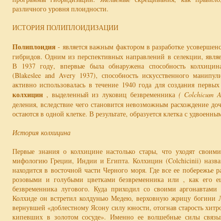
различного уровня плоидности.
ИСТОРИЯ ПОЛИПЛОИДИЗАЦИИ
Полиплоидия
- является важным фактором в разработке усовершен
гибридов. Одним из перспективных направлений в селекции, явля
В 1937 году, впервые была обнаружена способность колхицин
(Blakeslee and Avery 1937), способность искусственного манип
активно использовалась в течение 1940 года для создания первы
колхицин
, выделенный из луковиц безвременника
( Colchicum 
деления, вследствие чего становится невозможным расхождение д
остаются в одной клетке. В результате, образуется клетка с удвоенн
История колхицина
Первые знания о колхицине настолько стары, что уходят свои
мифологию Греции, Индии и Египта. Колхицин (Colchicinii) назва
находится в восточной части Черного моря. Где все ее побережье 
розовыми и голубыми цветками безвременника или , как его ещ
безвременника лугового. Куда приходил со своими аргонавтами
Колхиде он встретил колдунью Медею, верховную жрицу богини Л
вернувшей «доблестному Ясону силу юности, отогнав старость хит
кипевших в золотом сосуде». Именно ее волшебные силы связ