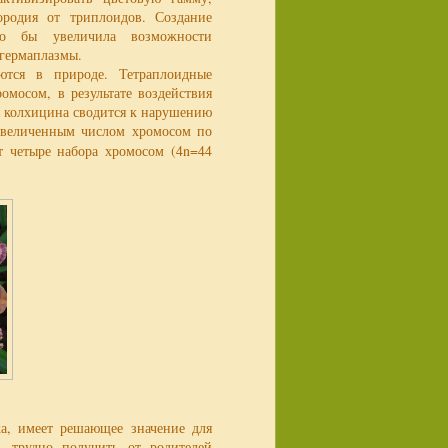
ородия от триплоидов. Создание
ьно бы увеличила возможности
 гермаплазмы.
ются в природе. Тетраплоидные
омосом, в результате воздействия
я колхицина сводится к нарушению
 увеличенным числом хромосом по
 четыре набора хромосом (4n=44
а, имеет решающее значение для
, трудно получить от родителей