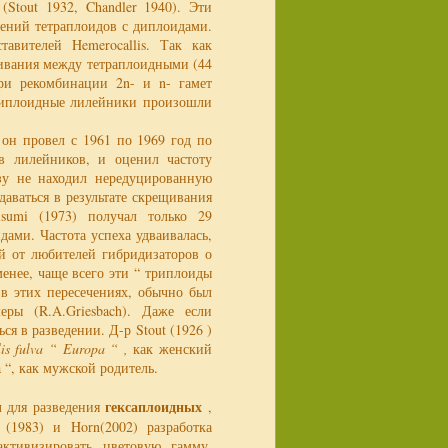
Stout 1932, Chandler 1940). Эти
чений тетраплоидов с диплоидами.
авителей Hemerocallis. Так как
ивания между тетраплоидными (44
ри рекомбинации 2n- и n- гамет
триплоидные лилейники произошли
 он провел с 1961 по 1969 год по
в лилейников, и оценил частоту
азу не находил нередуцированную
даваться в результате скрещивания
sumi (1973) получал только 29
ами. Частота успеха удваивалась,
й от любителей гибридизаторов о
енее, чаще всего эти “ триплоиды
 в этих пересечениях, обычно был
ры (R.A.Griesbach). Даже если
я в разведении. Д-р Stout (1926 )
is fulva “ Europa “ ,
как женский
“, как мужской родитель.
гексаплоидных
 для разведения
,
(1983) и Horn(2002) разработка
активизировать цветовую гамму,