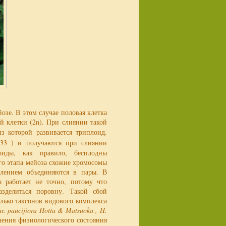
зе. В этом случае половая клетка
й клетки (2n). При слиянии такой
из которой развивается триплоид.
33 ) и получаются при слиянии
оиды, как правило, бесплодны
ого этапа мейоза схожие хромосомы
елением объединяются в пары. В
а работает не точно, потому что
зделиться поровну. Такой сбой
олько таксонов видового комплекса
ar. paucijiora Hotta & Matsuoka , H.
нения физиологического состояния