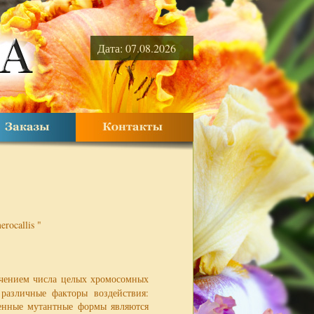
Дата: 07.08.2026
rocallis "
ичением числа целых хромосомных
различные факторы воздействия:
ченные мутантные формы являются