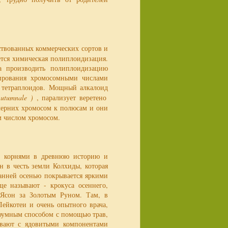
ствованных коммерческих сортов и
ется химическая полиплоидизация.
а производить полиплоидизацию
улирования хромосомными числами
х тетраплоидов. Мощный алкалоид
Autumnale )
, парализует веретено
очерних хромосом к полюсам и они
ым числом хромосом.
ми корнями в древнюю историю и
н в честь земли Колхиды, которая
ранней осенью покрывается яркими
е называют - крокуса осеннего,
 Ясон за Золотым Руном. Там, в
ейкотеи и очень опытного врача,
роумным способом с помощью трав,
ывают с ядовитыми компонентами