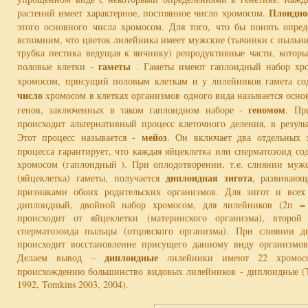
Плоидно
растений имеет характерное, постоянное число хромосом.
этого основного числа хромосом. Для того, что бы понять опре
вспомним, что цветок лилейника имеет мужские (тычинки с пыльни
трубка пестика ведущая к яичнику) репродуктивные части, котор
гаметы
половые клетки -
. Гаметы имеют гаплоидный набор хро
хромосом, присущий половым клеткам и у лилейников гамета с
число
хромосом в клетках организмов одного вида называется осно
геномом
генов, заключенных в таком гаплоидном наборе -
. Пр
происходит альтернативный процесс клеточного деления, в результ
мейоз
Этот процесс называется -
. Он включает два отдельных э
процесса гарантирует, что каждая яйцеклетка или сперматозоид с
хромосом (гаплоидный ). При оплодотворении, т.е. слиянии муж
диплоидная зигота
(яйцеклетка) гаметы, получается
, развивающ
признаками обоих родительских организмов. Для зигот и всех 
диплоидный, двойной набор хромосом, для лилейников (2п =
происходит от яйцеклетки (материнского организма), второ
сперматозоида пыльцы (отцовского организма). При слиянии д
происходит восстановление присущего данному виду организмов
диплоидные
Делаем вывод –
лилейники имеют 22 хромос
происхождению большинство видовых лилейников - диплоидные (Ta
1992, Tomkins 2003, 2004).