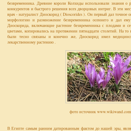
безвременника. Древние короли Колхиды использовали знания о р
конкурентов и быстрого решения всех дворцовых интриг. В эти мес
врач - натуралист Диоскорид ( Dioscorides ). Он первый дал точное
морфологию и размножение безвременника осеннего и дал ем
Диоскорида, включающие растение безвременника с плодами и се
цветами, копировались на протяжении пятнадцати столетий. На то 
были тесно связаны и конечно же, Диоскорид имел медицинс
лекарственному растению .
фото источник www.wikiwand.com
В Египте самым ранним датированным фактом до нашей эры, явля