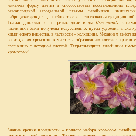
изменять форму цветка и способствовать восстановлению плод
гексаплоидной зародышевой плазмы лилейников, значител
гибридизаторов для дальнейшего совершенствования традиционной
Только диплоидные и триплоидные виды
Hemerocallis
встреча
лилейники были получены искусственно, путем удвоения числа хр
химического вещества, в частности – колхицина. Механизм действи
расхождения хромосом в митозе и образованию клеток с кратно
Тетраплоидные
сравнению с исходной клеткой.
лилейники имеют
хромосомы).
Знание уровня плоидности – полного набора хромосом лилейник
программы гибридизации. Желаемые скрещивания, как правило