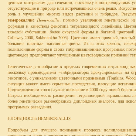
ценным материалом для селекции, поскольку в контролируемых у
отсутствующие в природе или встречающиеся очень редко. Искусст
роль в улучшении многих видов растений и гибридов. Резуль
гемерокаллис
Hemerocallis
, помимо увеличения генетической из
формами и качеством фенотипа тетраплоидного лилейника. Цветок
тяжелой субстанции, более округлой формы и богатой цветовой 
Callaway 2000, Sakhonokho 2003). Цветонос имеет прочный, толсты
большие, плотные, массивные цветы. Из-за этих качеств, селе
полиплоидные формы в своих гибридизационных программах потом
цветоводов предпочитают улучшенные цветоводческие признаки тет
Генетическое разнообразие в пределах современных тетраплоидны
поскольку производители –гибридизаторы сфокусировались на о
генотипов, с уникальными цветочными признаками (Tomkins, Wood, 
ситуация может иметь серьезные последствия, влекущие негатив
Подтверждением этого служит появление в 2000 году новой болезн
Назрела необходимость расширения тетраплоидной гермаплазмы ли
более генетически разнообразных диплоидных аналогов, для испо
программах разведения.
ПЛОИДНОСТЬ HEMEROCALLIS
Попробуем для лучшего понимания процесса полиплоидизаци
упрощенном виде с некоторыми определениями в генетике. Каж