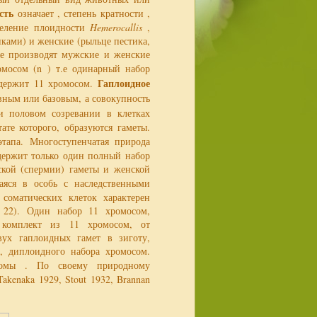
сть
означает , степень кратности ,
деление плоидности
Hemerocallis
,
ками) и женские (рыльце пестика,
ые производят мужские и женские
мосом (n ) т.е одинарный набор
Гаплоидное
одержит 11 хромосом.
вным или базовым, а совокупность
и половом созревании в клетках
ате которого, образуются гаметы.
тапа. Многоступенчатая природа
одержит только один полный набор
ской (спермии) гаметы и женской
аяся в особь с наследственными
соматических клеток характерен
 22). Один набор 11 хромосом,
й комплект из 11 хромосом, от
вух гаплоидных гамет в зиготу,
, диплоидного набора хромосом.
омы . По своему природному
kenaka 1929, Stout 1932, Brannan