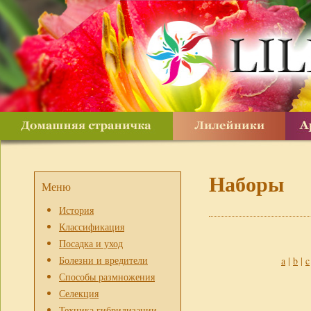
Наборы
Меню
История
Классификация
Посадка и уход
Болезни и вредители
a
|
b
|
c
Способы размножения
Селекция
Техника гибридизации