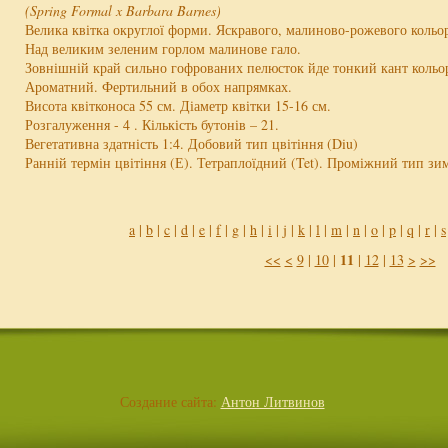
(Spring Formal x Barbara Barnes)
Велика квітка округлої форми. Яскравого, малиново-рожевого кольо
Над великим зеленим горлом малинове гало.
Зовнішній край сильно гофрованих пелюсток йде тонкий кант кольо
Ароматний. Фертильний в обох напрямках.
Висота квітконоса 55 см. Діаметр квітки 15-16 см.
Розгалуження - 4 . Кількість бутонів – 21.
Вегетативна здатність 1:4. Добовий тип цвітіння (Diu)
Ранній термін цвітіння (Е). Тетраплоїдний (Tet). Проміжний тип зим
a
|
b
|
c
|
d
|
e
|
f
|
g
|
h
|
i
|
j
|
k
|
l
|
m
|
n
|
o
|
p
|
q
|
r
|
s
11
<<
<
9
|
10
|
|
12
|
13
>
>>
Создание сайта:
Антон Литвинов