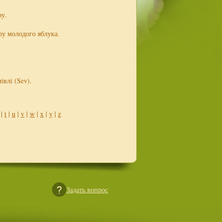
ру.
ру молодого яблука.
івлі (Sev).
|
t
|
u
|
v
|
w
|
x
|
y
|
z
Задать вопрос