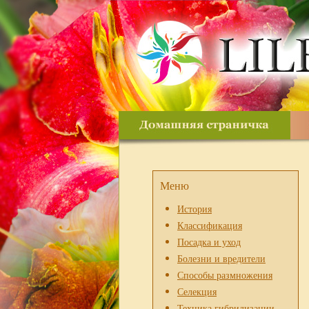
Меню
История
Классификация
Посадка и уход
Болезни и вредители
Способы размножения
Селекция
Техника гибридизации